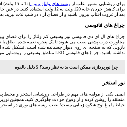
برای روشنایی مسیر اغلب از
ریسه های ولتاژ پایین
(12 تا 5
برای کاهش جریان خانه 120 ولت به 
بعد از غروب آفتاب بیرون باشید و از فضای آزاد در شب لذت ببرید. 
چراغ های فانوسی
چراغ های ال ای دی فانوسی نور وسیعی کم ولتاژ را برای فضای بیر
مجاورت درب پشتی نصب می شوند تا یک پنجره تعبیه شده، طاق یا تاج
بازویی که به صفحه ای روی دیوار چسبانده شده است، تشکیل شده اند
نداشته باشید، چراغ های فانوسی LED مناطق وسیعی را روشنایی می بخشند. برای تأمین روشنایی شبانه با نوری یکنواخت و شفاف، چراغ های فانوسی را انتخاب کنید.
چرا نورپردازی ممکن است بد به نظر رسد؟ 5 دلیل بالقوه
نور استخر
ایمنی یکی از مولفه های مهم در طراحی روشنایی استخر و محیط پیرا
منطقه را روشن کرده و از وقوع حوادث جلوگیری کنید. همچنین نورپردا
حیاط یا باغ اوج شکوه زیبایی نیست! نصب ریسه های نوری در استخر ش