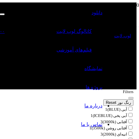
دانلود
ریسه NeonLine
کاتالوگ‌ لوپ لایت
۰۰
لوپ لایت
ریسه NeonLine
فیلم‌های آموزشی
نمایشگاه
پروژه ها
Filters
رنگ نور
Reset
درباره ما
آبی (BLUE)
1
آبی یخی (ICEBLUE)
1
آفتابی (3000k)
3
تماس با ما
آفتابی روشن (3500k)
1
انبه‌ای (2000k)
3