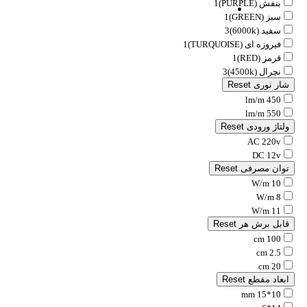
بنفش (PURPLE)
1
سبز (GREEN)
1
سفید (6000k)
3
فیروزه ای (TURQUOISE)
1
قرمز (RED)
1
نچرال (4500k)
3
شار نوری
Reset
450 lm/m
550 lm/m
ولتاژ ورودی
Reset
AC 220v
DC 12v
توان مصرفی
Reset
10 W/m
8 W/m
11 W/m
قابل برش هر
Reset
100 cm
2.5 cm
20 cm
ابعاد مقطع
Reset
10*15 mm