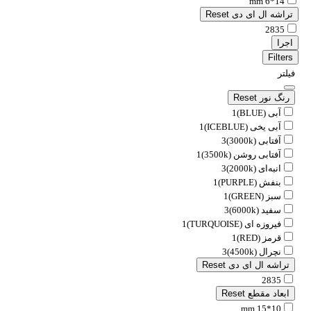
14*6 mm
تراشه ال ای دی
Reset
2835
اجرا
Filters
فیلتر
رنگ نور
Reset
آبی (BLUE)
1
آبی یخی (ICEBLUE)
1
آفتابی (3000k)
3
آفتابی روشن (3500k)
1
انبه‌ای (2000k)
3
بنفش (PURPLE)
1
سبز (GREEN)
1
سفید (6000k)
3
فیروزه ای (TURQUOISE)
1
قرمز (RED)
1
نچرال (4500k)
3
تراشه ال ای دی
Reset
2835
ابعاد مقطع
Reset
10*15 mm