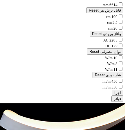
14*6 mm
قابل برش هر
Reset
100 cm
2.5 cm
20 cm
ولتاژ ورودی
Reset
AC 220v
DC 12v
توان مصرفی
Reset
10 W/m
8 W/m
11 W/m
شار نوری
Reset
450 lm/m
550 lm/m
اجرا
فیلتر