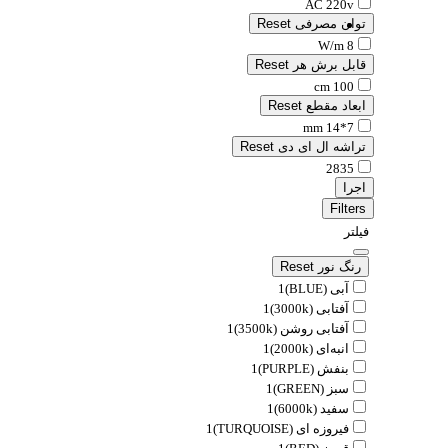
AC 220v
توان مصرفی
Reset
8 W/m
قابل برش هر
Reset
100 cm
ابعاد مقطع
Reset
7*14 mm
تراشه ال ای دی
Reset
2835
اجرا
Filters
فیلتر
رنگ نور
Reset
آبی (BLUE)
1
آفتابی (3000k)
1
آفتابی روشن (3500k)
1
انبه‌ای (2000k)
1
بنفش (PURPLE)
1
سبز (GREEN)
1
سفید (6000k)
1
فیروزه ای (TURQUOISE)
1