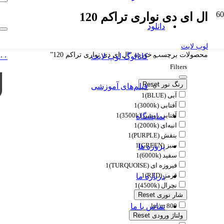
ال ای دی نواری تراکم 120
دانلود
لوپ لایت
محصولات برچسب خورده “ال ای دی نواری تراکم 120”
کاتالوگ‌ لوپ لایت
۰۰
Filters
رنگ نور
Reset
فیلم‌های آموزشی
آبی (BLUE)
1
آفتابی (3000k)
1
آفتابی روشن (3500k)
1
نمایشگاه
انبه‌ای (2000k)
1
بنفش (PURPLE)
1
سبز (GREEN)
1
پروژه ها
سفید (6000k)
1
فیروزه ای (TURQUOISE)
1
قرمز (RED)
1
درباره ما
نچرال (4500k)
1
شار نوری
Reset
800 lm/m
تماس با ما
ولتاژ ورودی
Reset