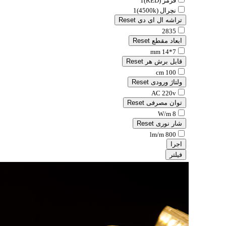
قرمز (RED)
1
نچرال (4500k)
1
تراشه ال ای دی
Reset
2835
ابعاد مقطع
Reset
7*14 mm
قابل برش هر
Reset
100 cm
ولتاژ ورودی
Reset
AC 220v
توان مصرفی
Reset
8 W/m
شار نوری
Reset
800 lm/m
اجرا
فیلتر