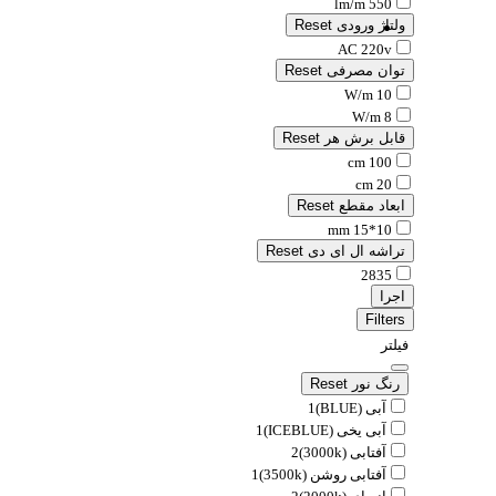
550 lm/m
ولتاژ ورودی
Reset
AC 220v
توان مصرفی
Reset
10 W/m
8 W/m
قابل برش هر
Reset
100 cm
20 cm
ابعاد مقطع
Reset
10*15 mm
تراشه ال ای دی
Reset
2835
اجرا
Filters
فیلتر
رنگ نور
Reset
آبی (BLUE)
1
آبی یخی (ICEBLUE)
1
آفتابی (3000k)
2
آفتابی روشن (3500k)
1