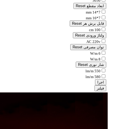
5050
ابعاد مقطع
Reset
7*14 mm
7*16 mm
قابل برش هر
Reset
100 cm
ولتاژ ورودی
Reset
AC 220v
توان مصرفی
Reset
6 W/m
8 W/m
شار نوری
Reset
550 lm/m
580 lm/m
اجرا
فیلتر