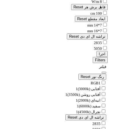
8 W/m
قابل برش هر
Reset
100 cm
ابعاد مقطع
Reset
7*14 mm
7*16 mm
تراشه ال ای دی
Reset
2835
5050
اجرا
Filters
فیلتر
رنگ نور
Reset
RGB
1
آفتابی (3000k)
1
آفتابی روشن (3500k)
1
انبه‌ای (2000k)
1
سفید (6000k)
1
نچرال (4500k)
1
تراشه ال ای دی
Reset
2835