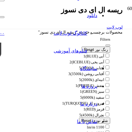
ریسه ال ای دی نسوز
دانلود
لوپ لایت
محصولات برچسب خورده “ریسه ال ای دی نسوز”
کاتالوگ‌ لوپ لایت
۰۰
Filters
رنگ نور
Reset
فیلم‌های آموزشی
آبی (BLUE)
1
آبی یخی (ICEBLUE)
2
آفتابی (3000k)
5
نمایشگاه
آفتابی روشن (3500k)
3
انبه‌ای (2000k)
5
بنفش (PURPLE)
1
پروژه ها
سبز (GREEN)
1
سفید (6000k)
5
فیروزه ای (TURQUOISE)
1
درباره ما
قرمز (RED)
1
نچرال (4500k)
5
شار نوری
Reset
تماس با ما
1100 lm/m