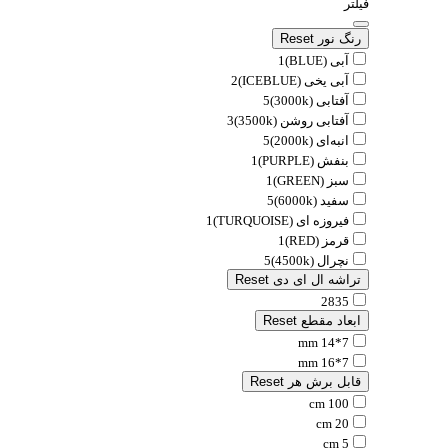
فیلتر
رنگ نور
Reset
آبی (BLUE)
1
آبی یخی (ICEBLUE)
2
آفتابی (3000k)
5
آفتابی روشن (3500k)
3
انبه‌ای (2000k)
5
بنفش (PURPLE)
1
سبز (GREEN)
1
سفید (6000k)
5
فیروزه ای (TURQUOISE)
1
قرمز (RED)
1
نچرال (4500k)
5
تراشه ال ای دی
Reset
2835
ابعاد مقطع
Reset
7*14 mm
7*16 mm
قابل برش هر
Reset
100 cm
20 cm
5 cm