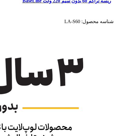
ریسه تراکم 60 بدون سیم 220 ولت BaseLine
شناسه محصول:
LA-S60