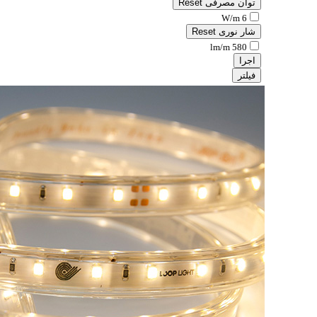
توان مصرفی
Reset
6 W/m
شار نوری
Reset
580 lm/m
اجرا
فیلتر