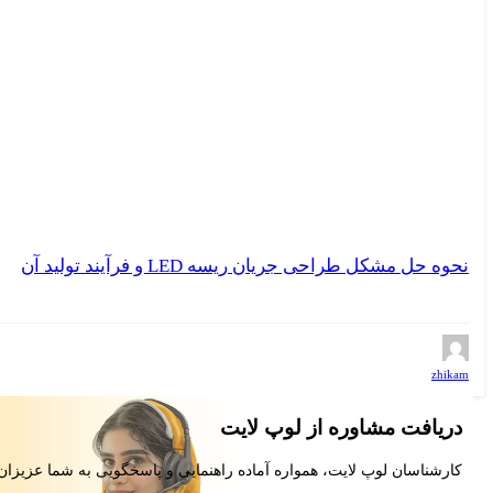
نحوه حل مشکل طراحی جریان ریسه LED و فرآیند تولید آن
zhikam
دریافت مشاوره از لوپ لایت
کارشناسان لوپ لایت، همواره آماده راهنمایی و پاسخگویی به شما عزیزان