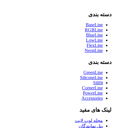
دسته بندی
BaseLine
RGBLine
BlueLine
LowLine
FlexLine
NeonLine
دسته بندی
GreenLine
SiliconeLine
Silifit
CornerLine
PowerLine
Accessories
لینک های مفید
مجله لوپ لایت
پنل نمایندگان