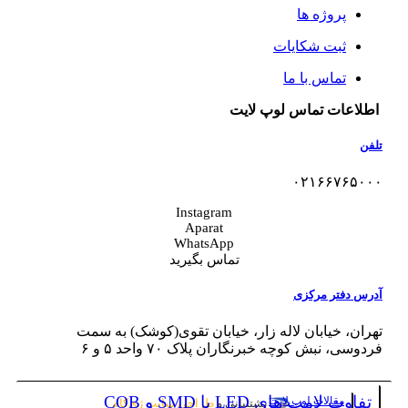
پروژه ها
ثبت شکایات
تماس با ما
اطلاعات تماس لوپ لایت
تلفن
۰۲۱۶۶۷۶۵۰۰۰
Instagram
Aparat
WhatsApp
تماس بگیرید
آدرس دفتر مرکزی
تهران، خیابان لاله‌ زار، خیابان تقوی(کوشک) به سمت
فردوسی، نبش کوچه خبرنگاران پلاک ۷۰ واحد ۵ و ۶
تفاوت لامپ های LED با SMD و COB
مقالات لوپ لایت
پشتیبانی و
طراحی سایت
ژی‌کام