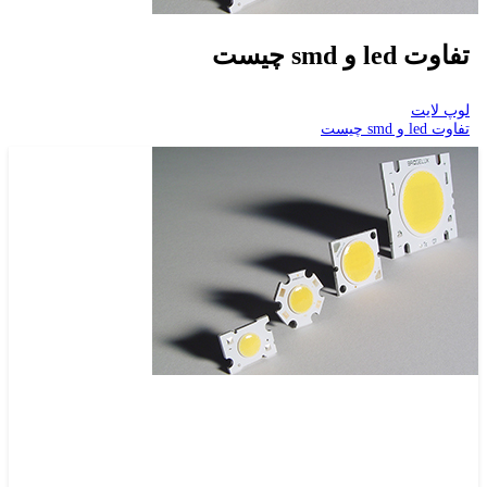
تفاوت led و smd چیست
لوپ لایت
تفاوت led و smd چیست