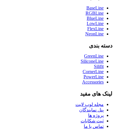
BaseLine
RGBLine
BlueLine
LowLine
FlexLine
NeonLine
دسته بندی
GreenLine
SiliconeLine
Silifit
CornerLine
PowerLine
Accessories
لینک های مفید
مجله لوپ لایت
پنل نمایندگان
پروژه ها
ثبت شکایات
تماس با ما