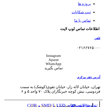
پروژه ها
ثبت شکایات
تماس با ما
اطلاعات تماس لوپ لایت
تلفن
۰۲۱۶۶۷۶۵۰۰۰
Instagram
Aparat
WhatsApp
تماس بگیرید
آدرس دفتر مرکزی
تهران، خیابان لاله‌ زار، خیابان تقوی(کوشک) به سمت
فردوسی، نبش کوچه خبرنگاران پلاک ۷۰ واحد ۵ و ۶
تفاوت لامپ های LED با SMD و COB
مقالات لوپ لایت
پشتیبانی و
طراحی سایت
ژی‌کام