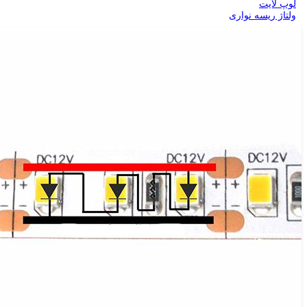
لوپ لایت
ولتاژ ریسه نواری