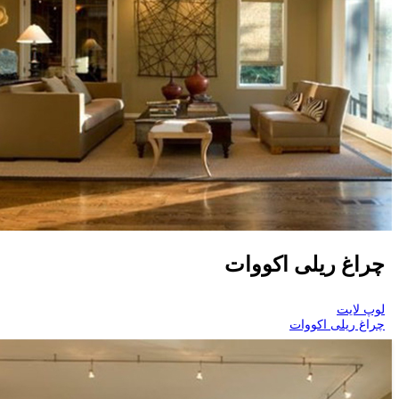
چراغ ریلی اکووات
لوپ لایت
چراغ ریلی اکووات