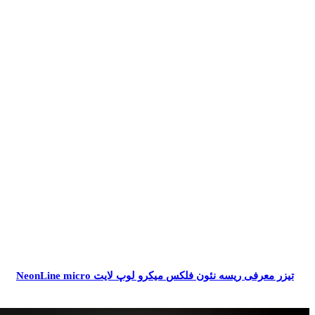
تیزر معرفی ریسه نئون فلکس میکرو لوپ لایت NeonLine micro