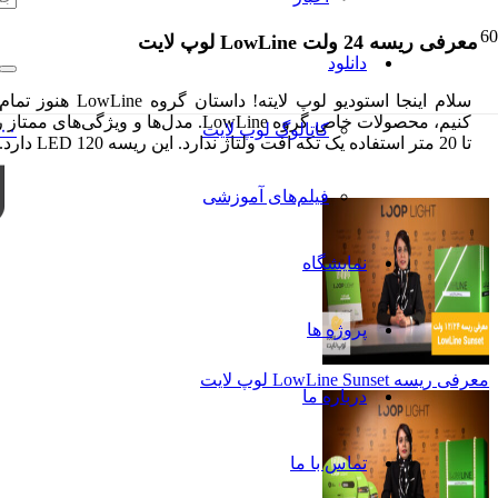
معرفی ریسه 24 ولت LowLine لوپ لایت
دانلود
کاتالوگ‌ لوپ لایت
۰۰
تا 20 متر استفاده یک تکه افت ولتاژ ندارد. این ریسه 120 LED دارد. ویژگی خاص دیگر ریسه 20 24 این است که LED به LED قابلیت برش دارد. همچنین در نسخه‌‌های IP20 و IP65…
فیلم‌های آموزشی
نمایشگاه
پروژه ها
معرفی ریسه LowLine Sunset لوپ لایت
درباره ما
تماس با ما