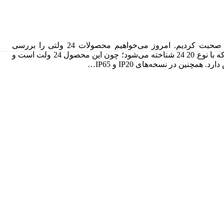
سلام اینجا استودیو لوپ لایته! داستان گروه LowLine هنوز تمام نشده است. در ویدیوی قبل راجع به محصولات 12 ولتی این گروه صحبت کردیم. امروز می‌خواهیم محصولات 24 ولتی را بررسی
کنیم، محصولات خاص گروه LowLine. مدل‌ها و ویژگی‌های ممتاز ریسه 24 ولت LowLine محصول اول یک محصول همه چیز تمام است که با نوع 20 24 شناخته می‌شود؛ چون این محصول 24 ولت است و