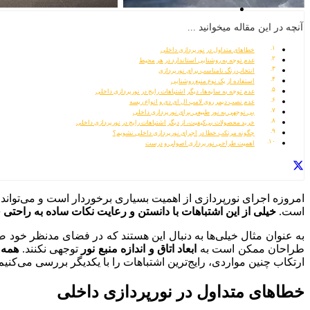
آنچه در این مقاله میخوانید ...
خطاهای متداول در نورپردازی داخلی
عدم توجه به روشنایی استاندارد در هر محیط
انتخاب رنگ نامناسب برای نورپردازی
استفاده از یک نوع منبع روشنایی
عدم توجه به سایه‌ها، دیگر اشتباهات رایج در نورپردازی داخلی
عدم نصب دیمر روی لامپ ال ای دی و انواع ریسه
بی‌ توجهی به نور طبیعی برای نورپردازی داخلی
خرید محصولات بی‌کیفیت، از دیگر اشتباهات رایج در نورپردازی داخلی
چگونه مرتکب خطا در اجرای نورپردازی داخلی نشویم؟
اهمیت طراحی نورپردازی اصولی و درست
امروزه اجرای نورپردازی از اهمیت بسیاری برخوردار است و می‌
د
است.
خیلی از این اشتباهات با دانستن و رعایت نکات ساده به راحتی
به عنوان مثال خیلی‌ها به دنبال این هستند که در فضای مدنظر خود 
طراحان ممکن است به
ابعاد اتاق و اندازه منبع نور
توجهی نکنند.
همه 
ارتکاب چنین مواردی، رایج‌ترین اشتباهات را با یکدیگر بررسی می‌کنیم
خطاهای متداول در نورپردازی داخلی