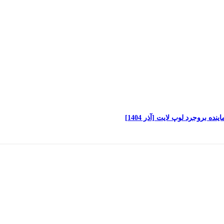
 بروجرد لوپ لایت [آذر 1404]