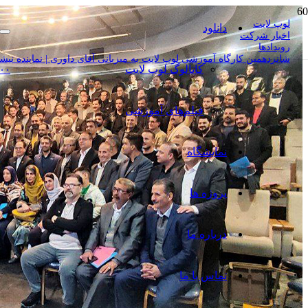
لوپ لایت
دانلود
اخبار شرکت
رویدادها
شانزدهمین کارگاه آموزشی لوپ لایت به میزبانی آقای داوری | نماینده نیشابور 
کاتالوگ‌ لوپ لایت
۰۰
فیلم‌های آموزشی
نمایشگاه
پروژه ها
درباره ما
تماس با ما