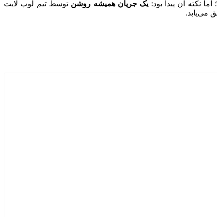
 اما نکته آن
پیدا
بود:
یک جریان همیشه روشن
توسط تیم لوپ لایت
 می‌یابد.