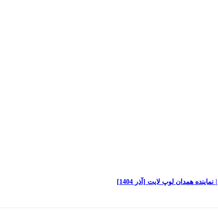
نده همدان لوپ لایت [آذر 1404]