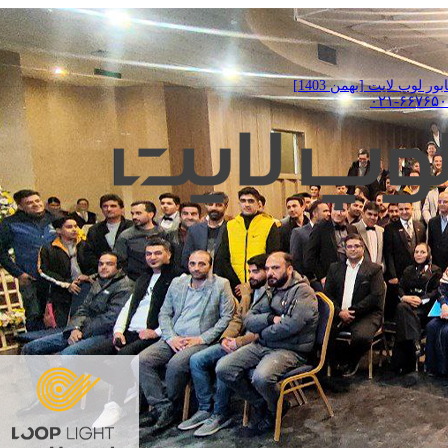
لوپ لایت [بهمن 1403]
۰۲۱-۶۶۷۶۵۰