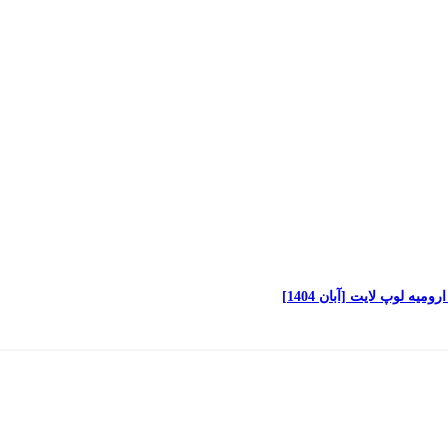
ه لوپ لایت [آبان 1404]