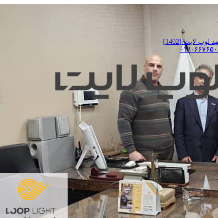
پ لایت [1402]
۰۲۱-۶۶۷۶۵۰