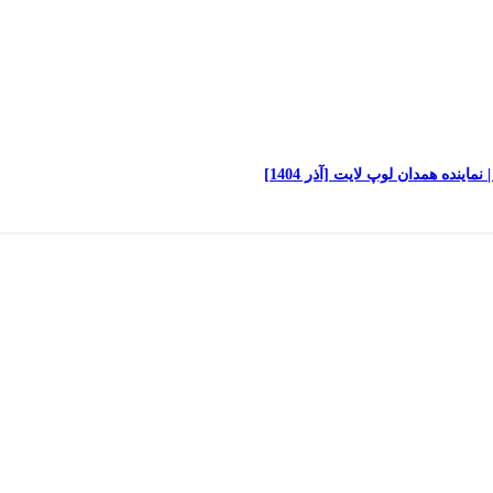
نده همدان لوپ لایت [آذر 1404]