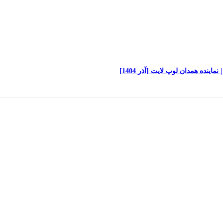
نده همدان لوپ لایت [آذر 1404]