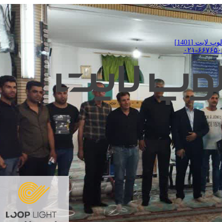
ایت [1401]
۰۲۱-۶۶۷۶۵۰