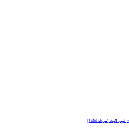
پ لایت [مرداد 1404]