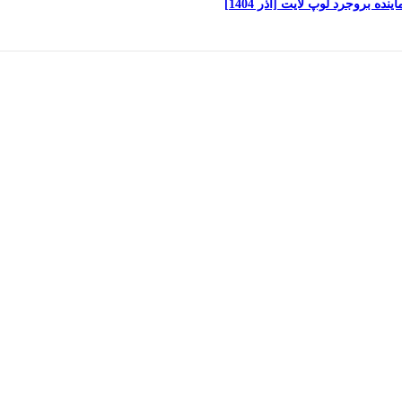
 بروجرد لوپ لایت [آذر 1404]