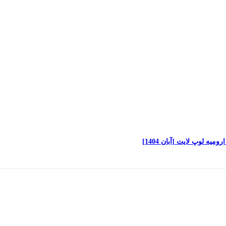
ه لوپ لایت [آبان 1404]