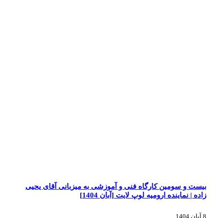
بیست و سومین کارگاه فنی و آموزشی به میزبانی آقای یحیی
زاده | نماینده ارومیه لوپ لایت [آبان 1404]
8 آبان 1404