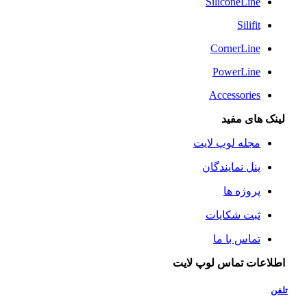
SiliconeLine
Silifit
CornerLine
PowerLine
Accessories
لینک های مفید
مجله لوپ لایت
پنل نمایندگان
پروژه ها
ثبت شکایات
تماس با ما
اطلاعات تماس لوپ لایت
تلفن