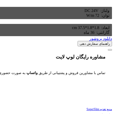
ولتاژ: ‌
DC 24V
توان: ‌
72 W/m
ابعاد: ‌
1.8*1.8*37.5 cm
گارانتی: ‌
36 ماه
دانلود بروشور
راهنمای سفارش دهی
مشاوره رایگان لوپ لایت
تماس با مشاورین فروش و پشتیبانی از طریق
واتساپ
به صورت حضوری ی
منبع تغذیه SuperSlim