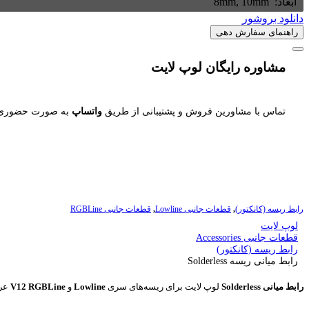
ابعاد: ‌
8mm, 10mm
دانلود بروشور
راهنمای سفارش دهی
مشاوره رایگان لوپ لایت
تماس با مشاورین فروش و پشتیبانی از طریق
واتساپ
به صورت حضوری ی
رابط ریسه (کانکتور)
,
قطعات جانبی Lowline
,
قطعات جانبی RGBLine
لوپ لایت
قطعات جانبی Accessories
رابط ریسه (کانکتور)
رابط میانی ریسه Solderless
رابط میانی Solderless
لوپ لایت برای ريسه‌های سری
Lowline
و
V12 RGBLine
عرض