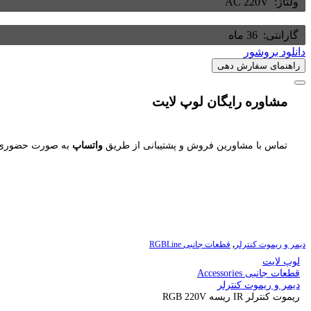
ولتاژ: ‌
AC 220V
گارانتی: ‌
36 ماه
دانلود بروشور
راهنمای سفارش دهی
مشاوره رایگان لوپ لایت
تماس با مشاورین فروش و پشتیبانی از طریق
واتساپ
به صورت حضوری ی
دیمر و ریموت کنترلر
,
قطعات جانبی RGBLine
لوپ لایت
قطعات جانبی Accessories
دیمر و ریموت کنترلر
ریموت کنترلر IR ریسه RGB 220V