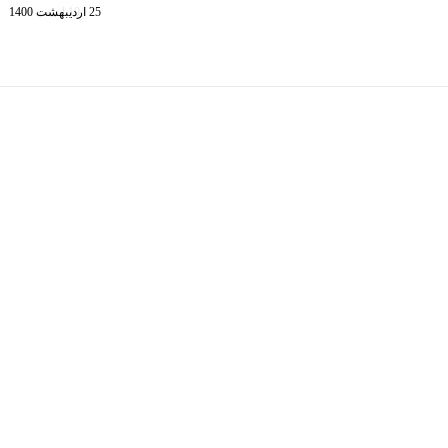
25 اردیبهشت 1400
19 اسفند 1401