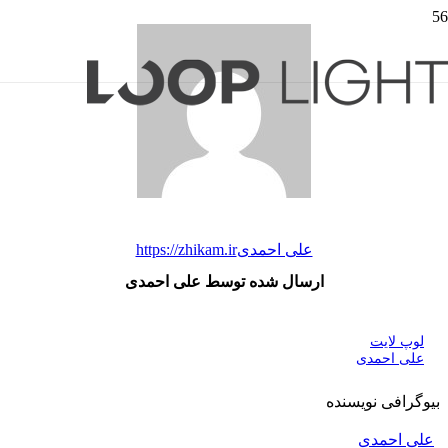
علی احمدی
https://zhikam.ir
ارسال شده توسط علی احمدی
لوپ لایت
علی احمدی
بیوگرافی نویسنده
علی احمدی