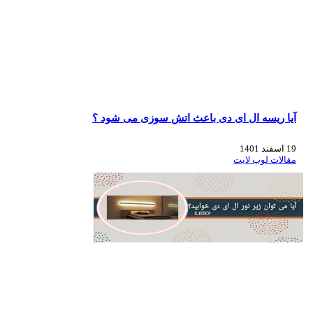
آیا ریسه ال ای دی باعث اتش سوزی می شود ؟
19 اسفند 1401
مقالات لوپ لایت