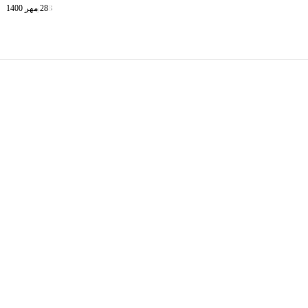
28 بهمن 1401
28 مهر 1400