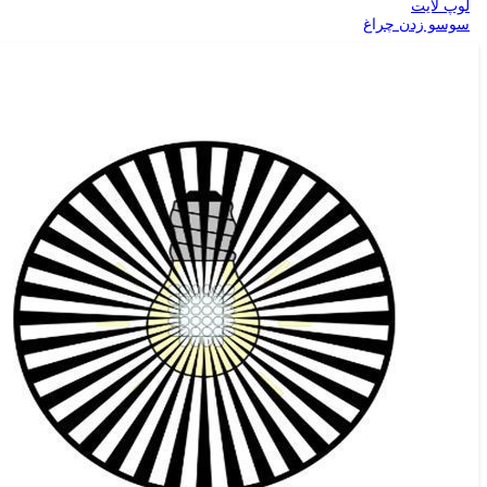
لوپ لایت
سوسو زدن چراغ