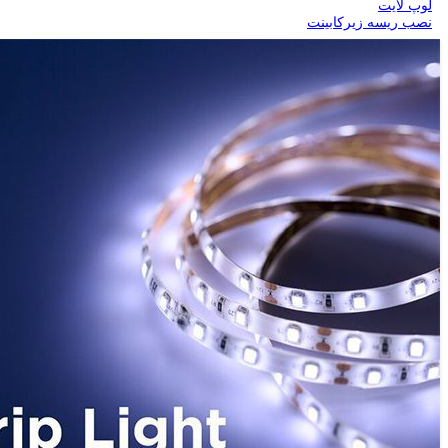
لوپ لایت
نصب ریسه زیرکابینت