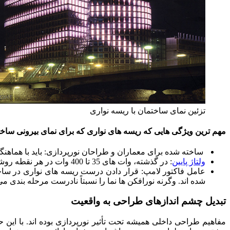
تزئین نمای ساختمان با ریسه نواری
مهم ترین ویژگی هایی که ریسه های نواری که برای نمای بیرونی ساخت
ساخته شده برای معماران و طراحان نورپردازی: باید با هماهن
ولتاژ پایین
: در گذشته، وات های 35 تا 400 وات در هر نقطه روشنایی در مورد نورافکن های HIT غیر معمول نبودند. اما امروزه دامنه بسیاری از محصولات ریسه روشنایی حداکثر 50 وات است.
عامل فاکتور لامپ: قرار دادن درست ریسه های نواری در ساختار
شده اند. وگرنه نورافکن ها نما را نسبتاً نادرست مرحله بندی م
تبدیل چشم اندازهای طراحی به واقعیت