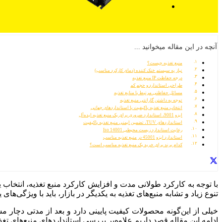
آنچه در این مقاله میخوانید ...
منبع تغذیه چیست؟
نیاز به سیستم خنک کننده (دمای کارکرد مناسب)
درجه حفاظت IP منبع تغذیه
طراحی استاندارد و حجم کم
مسائل حفاظتی مرتبط با منابع تغذیه
توجه به داشتن گارانتی منبع تغذیه
انتخاب منبع تغذیه باکیفیت با استانداردهای جهانی
ایزو 9001، استاندارد ضروری برای یک منبع تغذیه ایده‌آل
استانداردهای TUV، تضمین ایمنی منبع تغذیه باکیفیت
رعایت استاندارد زیست محیطی Iso 14001
استاندارد ایزو 45001 در منبع تغذیه مناسب
کدام برند برای خرید یک منبع تغذیه مناسب است؟
با توجه به کارکرد طولانی مدت و افزایش کارکرد منبع تغذیه، انتخاب ی
تنوع زیاد و تشابه منبع‌های تغذیه‌ به یکدیگر در بازار، باید با ویژگی‌ها
خیلی از این‌گونه محصولات کیفیت پایینی دارد و بعد از مدتی دچار 
ادامه این مقاله قصد داریم علاوه‌بر بررسی استانداردهای منبع‌های تغذ